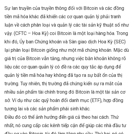
Sự lan truyền của truyền thông đối với Bitcoin và các đồng
tiền mã hóa khác đã khiến các cơ quan quản lý phải tranh
luận về cách phân loại và quản lý các tài sản kỹ thuật số như
vậy. (CFTC – Hoa Kỳ) coi Bitcoin là một loại hàng hóa. Trong
khi đó, Ủy ban Chứng khoán và Sàn giao dịch Hoa Kỳ (SEC)
lại phân loại Bitcoin giống như một mã chứng khoán. Mặc dù
giá trị của Bitcoin vẫn tăng, nhưng việc băn khoăn không rõ
liệu các cơ quan quản lý có đề ra các quy tắc áp dụng để
quản lý tiền mã hóa hay không đã tạo ra sự bất ổn của thị
trường. Tuy nhiên, thị trường đã chứng kiến sự ra mắt của
nhiều sản phẩm tài chính trong đó Bitcoin là một tài sản cơ
sở. Ví dụ như các quỹ hoán đổi danh mục (ETF), hợp đồng
tương lai và các sản phẩm phái sinh khác.
Điều đó có thể ảnh hưởng đến giá cả theo hai cách. Thứ
nhất, nó cung cấp các kênh tiếp cận để giúp các nhà đầu tư
đầu cơ vào Bitcoin, từ đó làm tăng nhu cầu. Thứ hai, nó có