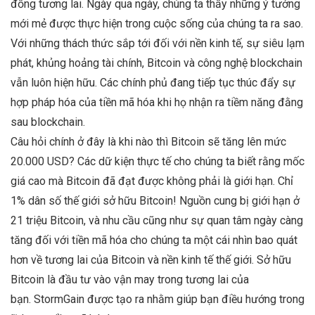
đồng tương lai. Ngày qua ngày, chúng ta thấy những ý tưởng
mới mẻ được thực hiện trong cuộc sống của chúng ta ra sao.
Với những thách thức sắp tới đối với nền kinh tế, sự siêu lạm
phát, khủng hoảng tài chính, Bitcoin và công nghệ blockchain
vẫn luôn hiện hữu. Các chính phủ đang tiếp tục thúc đẩy sự
hợp pháp hóa của tiền mã hóa khi họ nhận ra tiềm năng đằng
sau blockchain.
Câu hỏi chính ở đây là khi nào thì Bitcoin sẽ tăng lên mức
20.000 USD? Các dữ kiện thực tế cho chúng ta biết rằng mốc
giá cao mà Bitcoin đã đạt được không phải là giới hạn. Chỉ
1% dân số thế giới sở hữu Bitcoin! Nguồn cung bị giới hạn ở
21 triệu Bitcoin, và nhu cầu cũng như sự quan tâm ngày càng
tăng đối với tiền mã hóa cho chúng ta một cái nhìn bao quát
hơn về tương lai của Bitcoin và nền kinh tế thế giới. Sở hữu
Bitcoin là đầu tư vào vận may trong tương lai của
bạn. StormGain được tạo ra nhằm giúp bạn điều hướng trong