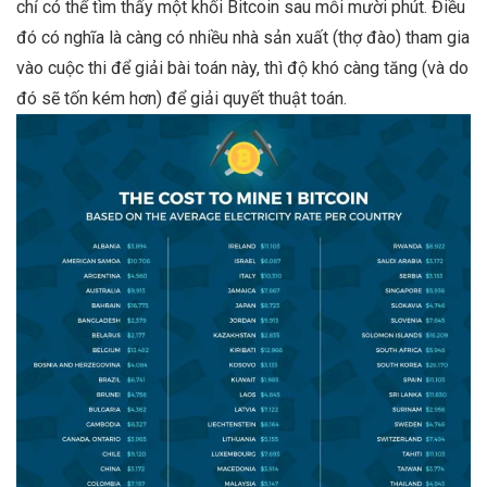
chỉ có thể tìm thấy một khối Bitcoin sau mỗi mười phút. Điều
đó có nghĩa là càng có nhiều nhà sản xuất (thợ đào) tham gia
vào cuộc thi để giải bài toán này, thì độ khó càng tăng (và do
đó sẽ tốn kém hơn) để giải quyết thuật toán.