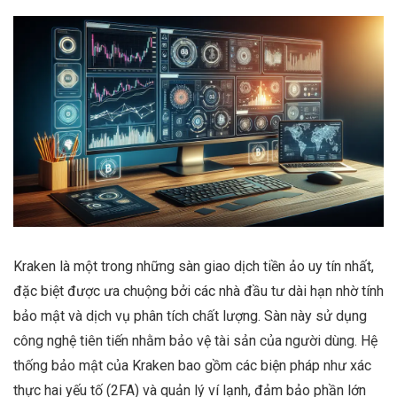
Kraken là một trong những sàn giao dịch tiền ảo uy tín nhất,
đặc biệt được ưa chuộng bởi các nhà đầu tư dài hạn nhờ tính
bảo mật và dịch vụ phân tích chất lượng. Sàn này sử dụng
công nghệ tiên tiến nhằm bảo vệ tài sản của người dùng. Hệ
thống bảo mật của Kraken bao gồm các biện pháp như xác
thực hai yếu tố (2FA) và quản lý ví lạnh, đảm bảo phần lớn