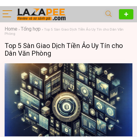
Home
Tổng hợp
»
»
Top 5 Sàn Giao Dịch Tiền Ảo Uy Tín cho Dân Văn
Phòng
Top 5 Sàn Giao Dịch Tiền Ảo Uy Tín cho
Dân Văn Phòng