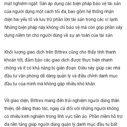
mật nghiêm ngặt. Sàn áp dụng các biện pháp bảo vệ tài sản
của người dùng một cách tối đa, bao gồm hệ thống nhận
diện hai yếu tố và lưu trữ phần lớn tài sản trong các ví lạnh.
Những biện pháp này không chỉ bảo vệ mà còn góp phần xây
dựng niềm tin cho người dùng về sự an toàn của tài sản.
Khối lượng giao dịch trên Bittrex cũng cho thấy tính thanh
khoản tốt, đảm bảo các giao dịch được thực hiện nhanh
chóng và ít có khả năng bị gián đoạn. Điều này giúp các nhà
đầu tư văn phòng dễ dàng quản lý và điều chỉnh danh mục
đầu tư của mình mà không gặp nhiều khó khăn.
Về giao diện, Bittrex mang đến trải nghiệm người dùng thân
thiện, dễ dàng thao tác, ngay cả đối với những người không
có nhiều kinh nghiệm trong lĩnh vực tiền ảo. Phần mềm hỗ trợ
đa nền tảng giúp người dùng quản lý danh mục đầu tư bất