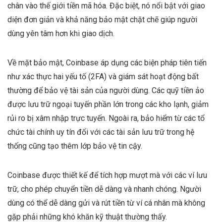
chân vào thế giới tiền mã hóa. Đặc biệt, nó nổi bật với giao
diện đơn giản và khả năng bảo mật chặt chẽ giúp người
dùng yên tâm hơn khi giao dịch.
Về mặt bảo mật, Coinbase áp dụng các biện pháp tiên tiến
như xác thực hai yếu tố (2FA) và giám sát hoạt động bất
thường để bảo vệ tài sản của người dùng. Các quỹ tiền ảo
được lưu trữ ngoại tuyến phần lớn trong các kho lạnh, giảm
rủi ro bị xâm nhập trực tuyến. Ngoài ra, bảo hiểm từ các tổ
chức tài chính uy tín đối với các tài sản lưu trữ trong hệ
thống cũng tạo thêm lớp bảo vệ tin cậy.
Coinbase được thiết kế để tích hợp mượt mà với các ví lưu
trữ, cho phép chuyển tiền dễ dàng và nhanh chóng. Người
dùng có thể dễ dàng gửi và rút tiền từ ví cá nhân mà không
gặp phải những khó khăn kỹ thuật thường thấy.