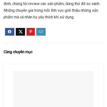
định, chúng tôi review các sản phẩm, dùng thử để so sánh.
Những chuyên gia trong mỗi lĩnh vực giới thiệu những sản
phẩm mà cá nhân họ yêu thích khi sử dụng.
Cùng chuyên mục