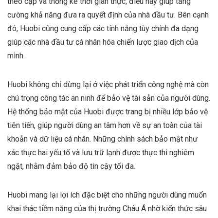
theo cặp và thống kê thời gian thực, điều này giúp tăng
cường khả năng đưa ra quyết định của nhà đầu tư. Bên cạnh
đó, Huobi cũng cung cấp các tính năng tùy chỉnh đa dạng
giúp các nhà đầu tư cá nhân hóa chiến lược giao dịch của
mình.
Huobi không chỉ dừng lại ở việc phát triển công nghệ mà còn
chú trọng công tác an ninh để bảo vệ tài sản của người dùng.
Hệ thống bảo mật của Huobi được trang bị nhiều lớp bảo vệ
tiên tiến, giúp người dùng an tâm hơn về sự an toàn của tài
khoản và dữ liệu cá nhân. Những chính sách bảo mật như
xác thực hai yếu tố và lưu trữ lạnh được thực thi nghiêm
ngặt, nhằm đảm bảo độ tin cậy tối đa.
Huobi mang lại lợi ích đặc biệt cho những người dùng muốn
khai thác tiềm năng của thị trường Châu Á nhờ kiến thức sâu