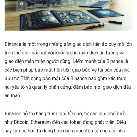
Binance là một trong những sàn giao dịch tiền ảo quy mô lớn
trên thế giới, nổi bật với khối lượng giao dịch ấn tượng và
giao diện thân thiện người dùng. Điểm mạnh của Binance là
các biện pháp bảo mật tiên tiến giúp bảo vệ tài sản của nhà
đầu tư. Tính năng bảo mật của Binance bao gồm xác thực
hai yếu tố và quản lý phần cứng, đảm bảo mọi giao dịch đều
an toàn.
Binance hỗ trợ hàng trăm loại tiền ảo, từ các loại phổ biến
như Bitcoin, Ethereum đến các token đang phát triển. Điều
này tạo cơ hội đa dạng hóa danh mục đầu tư cho các nhà