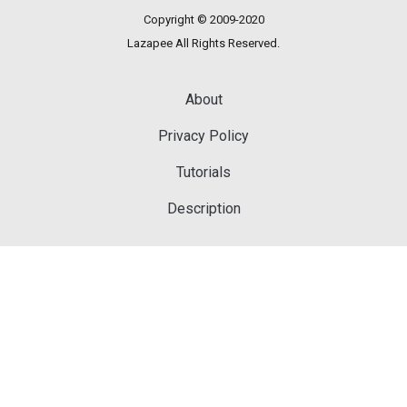
Copyright © 2009-2020
Lazapee All Rights Reserved.
About
Privacy Policy
Tutorials
Description
Lazapee Reviews là Blog chuyên về đánh giá và xếp hạng sản phẩm công
nghệ theo tìm hiểu và đánh giá cá nhân.
Để giúp bạn đưa ra quyết định, chúng tôi review các sản phẩm, dùng thử
để so sánh. Những chuyên gia trong mỗi lĩnh vực giới thiệu những sản
phẩm mà cá nhân họ yêu thích khi sử dụng
Trang web hiện chỉ đang trong quá trình chạy thử nghiệm. Tất cả hình ảnh