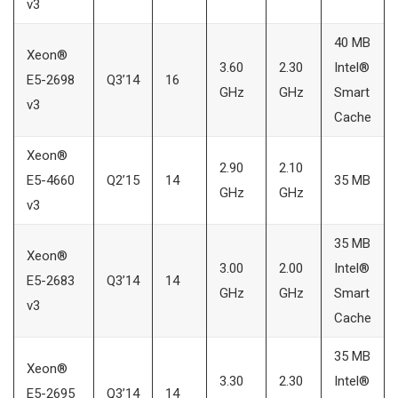
v3
40 MB
Xeon®
3.60
2.30
Intel®
E5-2698
Q3’14
16
GHz
GHz
Smart
v3
Cache
Xeon®
2.90
2.10
E5-4660
Q2’15
14
35 MB
GHz
GHz
v3
35 MB
Xeon®
3.00
2.00
Intel®
E5-2683
Q3’14
14
GHz
GHz
Smart
v3
Cache
35 MB
Xeon®
3.30
2.30
Intel®
E5-2695
Q3’14
14