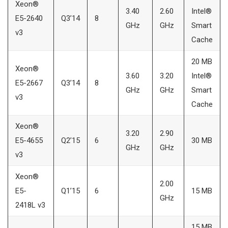
Xeon®
3.40
2.60
Intel®
E5-2640
Q3’14
8
GHz
GHz
Smart
v3
Cache
20 MB
Xeon®
3.60
3.20
Intel®
E5-2667
Q3’14
8
GHz
GHz
Smart
v3
Cache
Xeon®
3.20
2.90
E5-4655
Q2’15
6
30 MB
GHz
GHz
v3
Xeon®
2.00
E5-
Q1’15
6
15 MB
GHz
2418L v3
15 MB