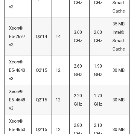
GHz
GHz
Smart
v3
Cache
35 MB
Xeon®
3.60
2.60
Intel®
E5-2697
Q3’14
14
GHz
GHz
Smart
v3
Cache
Xeon®
2.60
1.90
E5-4640
Q2’15
12
30 MB
GHz
GHz
v3
Xeon®
2.20
1.70
E5-4648
Q2’15
12
30 MB
GHz
GHz
v3
Xeon®
2.80
2.10
E5-4650
Q2’15
12
30 MB
GHz
GHz