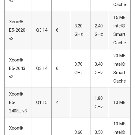
v3
Cache
15 MB
Xeon®
3.20
2.40
Intel®
E5-2620
Q3’14
6
GHz
GHz
Smart
v3
Cache
20 MB
Xeon®
3.70
3.40
Intel®
E5-2643
Q3’14
6
GHz
GHz
Smart
v3
Cache
Xeon®
1.80
E5-
Q1’15
4
10 MB
GHz
2408L v3
10 MB
Xeon®
3.60
3.50
Intel®