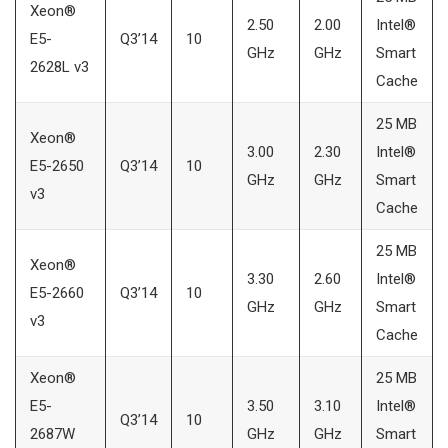
Xeon®
2.50
2.00
Intel®
E5-
Q3’14
10
GHz
GHz
Smart
2628L v3
Cache
25 MB
Xeon®
3.00
2.30
Intel®
E5-2650
Q3’14
10
GHz
GHz
Smart
v3
Cache
25 MB
Xeon®
3.30
2.60
Intel®
E5-2660
Q3’14
10
GHz
GHz
Smart
v3
Cache
Xeon®
25 MB
E5-
3.50
3.10
Intel®
Q3’14
10
2687W
GHz
GHz
Smart