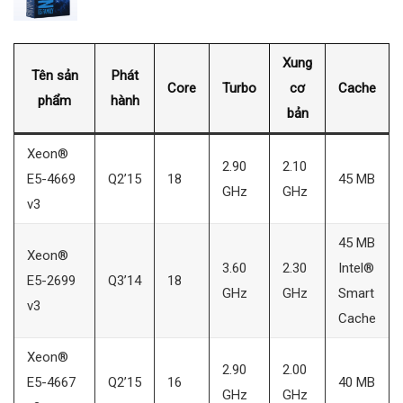
Xung
Tên sản
Phát
Core
Turbo
cơ
Cache
phẩm
hành
bản
Xeon®
2.90
2.10
E5-4669
Q2’15
18
45 MB
GHz
GHz
v3
45 MB
Xeon®
3.60
2.30
Intel®
E5-2699
Q3’14
18
GHz
GHz
Smart
v3
Cache
Xeon®
2.90
2.00
E5-4667
Q2’15
16
40 MB
GHz
GHz