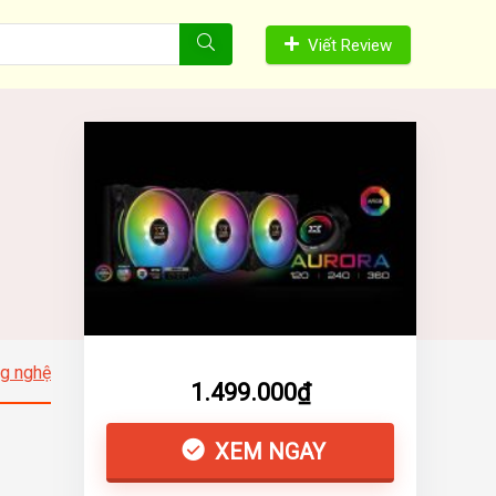
Viết Review
g nghệ
1.499.000₫
XEM NGAY