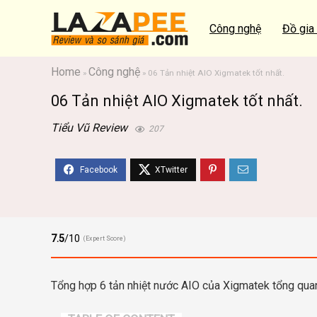
Công nghệ
Đồ gia
Home
Công nghệ
»
»
06 Tản nhiệt AIO Xigmatek tốt nhất.
06 Tản nhiệt AIO Xigmatek tốt nhất.
Tiểu Vũ Review
207
7.5
/10
(Expert Score)
Tổng hợp 6 tản nhiệt nước AIO của Xigmatek tổng quan 