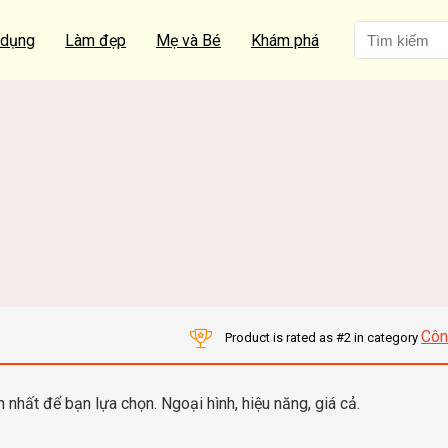
 dụng
Làm đẹp
Mẹ và Bé
Khám phá
Côn
Product is rated as
#2
in category
nhất để bạn lựa chọn. Ngoại hình, hiệu năng, giá cả.