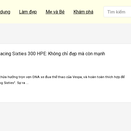
 dụng
Làm đẹp
Mẹ và Bé
Khám phá
acing Sixties 300 HPE: Không chỉ đẹp mà còn mạnh
thừa hưởng trọn vẹn DNA xe đua thể thao của Vespa, và hoàn toàn thích hợp để
 Sixties". Sự ra ...