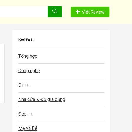
Viết Review
Reviews:
Tổng hợp
Công nghệ
Đi ++
Nhà cửa & Đồ gia dụng
Đẹp ++
Mẹ và Bé