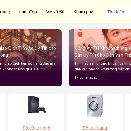
 dụng
Làm đẹp
Mẹ và Bé
Khám phá
iao Dịch Tiền Ảo Uy Tín cho
Đăng Ký Tài Khoản Chứng K
hòng
Sàn Uy Tín Cho Dân Văn Ph
n giao dịch tiền ảo hàng đầu mà
Tìm hiểu sàn chứng khoán uy tín 
g không thể bỏ qua. Đầu tư…
dân văn phòng với hướng dẫn chi t
17 June, 2025
Đồ công nghệ
Đồ gia dụng