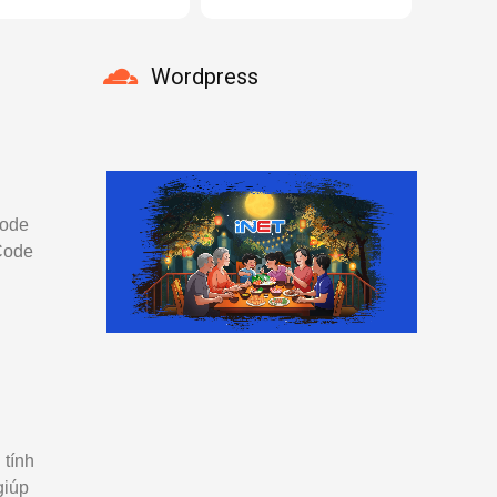
Wordpress
Code
Code
 tính
giúp