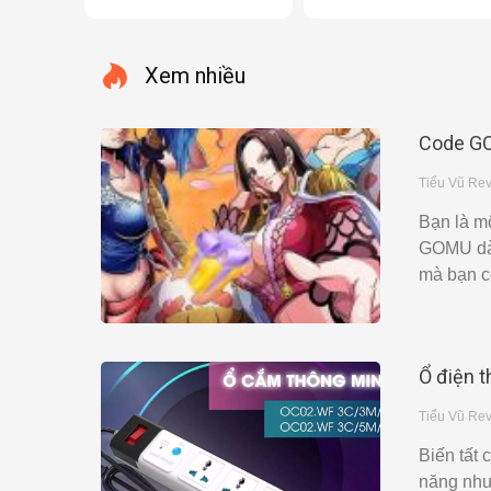
Xem nhiều
Code GO
Tiểu Vũ Re
Bạn là m
GOMU dàn
mà bạn c
Ổ điện t
Tiểu Vũ Re
Biến tất 
năng như 