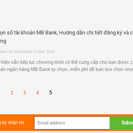
n số tài khoản MB Bank, Hướng dẫn chi tiết đăng ký và 
àng
view
No Comments
5 April, 2024
hiện vẫn tiếp tục chương trình có thể cung cấp cho bạn được 
hoản ngân hàng MB Bank tự chọn, miễn phí để bạn lựa chọn như
5
1
2
3
4
 ký nhận tin