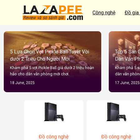
Công nghệ
Đồ gia
5 Lựa Chọn Vợt Pickle Ball Tuyệt Vời
Top 5 Sàn G
dưới 2 Triệu Cho Người Mới
Dân Văn P
Khám phá 5 vợt Pickle Ball giá dưới 2 triệu hoàn
Khám phá 5 sà
hảo cho dân văn phòng mới chơi.
dân văn phòn
18 June, 2025
17 June, 2025
Đồ công nghệ
Đồ công nghệ