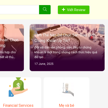
Viết Review
Làm Thế Nào Để Chọn Sàn Giao Dịch
hoán: Chọn
Chứng Khoán Uy Tín?
òng
Đối với dân văn phòng, việc đầu tư chứng
phù hợp cho
khoán là một trong những cách thức hiệu quả
iết về thủ…
để tạo…
17 June, 2025
Financial Services
Mẹ và bé