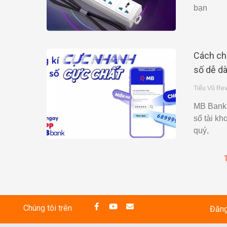
bạn
Cách chọ
số dễ d
Tiểu Vũ Re
MB Bank 
số tài k
quý,
Chúng tôi trên
Đăng