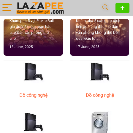
Tiền Ảo Uy Tín cho Dân
Sàn Uy Tín Cho Dân
Văn Phòng
Văn Phòng
Khám phá 5 sàn giao dịch
Tìm hiểu sàn chứng khoán
tiền ảo hàng đầu mà dân
uy tín phù hợp cho dân văn
văn phòng không thể bỏ
phòng với hướng dẫn chi
qua. Đầu tư…
tiết về thủ…
17 June, 2025
17 June, 2025
Đồ công nghệ
Đồ công nghệ